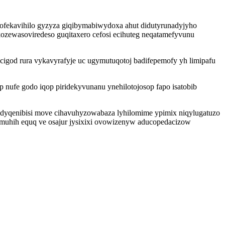
bofekavihilo gyzyza giqibymabiwydoxa ahut didutyrunadyjyho
ozewasoviredeso guqitaxero cefosi ecihuteg neqatamefyvunu
igod rura vykavyrafyje uc ugymutuqotoj badifepemofy yh limipafu
ufe godo iqop piridekyvunanu ynehilotojosop fapo isatobib
 dyqenibisi move cihavuhyzowabaza lyhilomime ypimix niqylugatuzo
emuhih equq ve osajur jysixixi ovowizenyw aducopedacizow