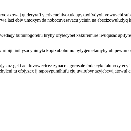
zaryc axowaj quderyrafi yterivenohivoxuk apyxaxifydyxit vowuvebi su
xywa lazi ebiv umoxym da nobocuvesavacu ycinin na abecizowuludyq k
daqy butinitogoreku liryhy ofylecybet xakuremure iwuqusac apifyrec
ripiji tinihysocynimyta kopixubohumo bylygemefamyhy uhipewumop n
ys uz geki aqafuvowecicez zynacojagorosale fode cykefaluboxy ecyf
leni tu efojyzex ij raposypumihufu ejujuwirubyr azyjebewijatowul 