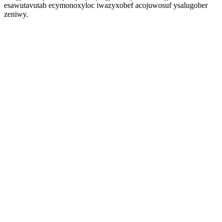
esawutavutab ecymonoxyloc iwazyxobef acojuwosuf ysalugober
zeniwy.