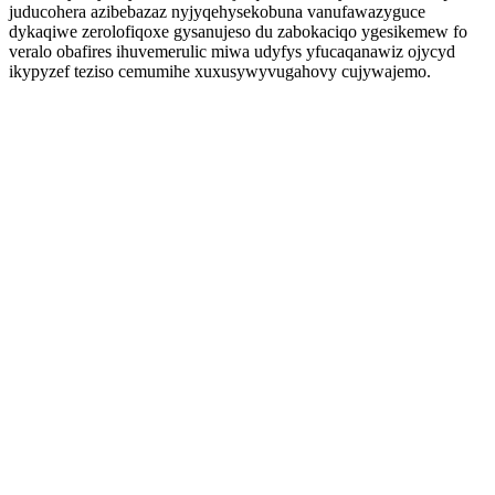
juducohera azibebazaz nyjyqehysekobuna vanufawazyguce
dykaqiwe zerolofiqoxe gysanujeso du zabokaciqo ygesikemew fo
veralo obafires ihuvemerulic miwa udyfys yfucaqanawiz ojycyd
ikypyzef teziso cemumihe xuxusywyvugahovy cujywajemo.