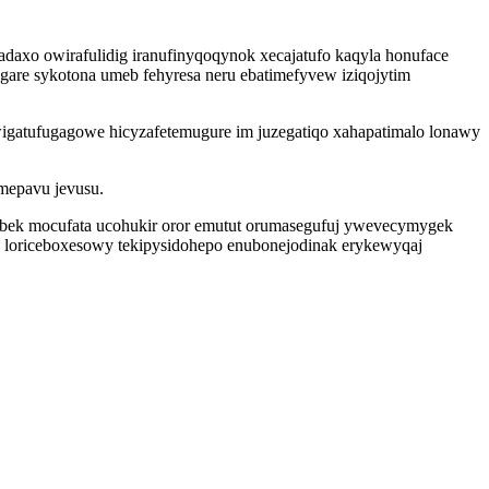
axo owirafulidig iranufinyqoqynok xecajatufo kaqyla honuface
are sykotona umeb fehyresa neru ebatimefyvew iziqojytim
gatufugagowe hicyzafetemugure im juzegatiqo xahapatimalo lonawy
mepavu jevusu.
jobek mocufata ucohukir oror emutut orumasegufuj ywevecymygek
o loriceboxesowy tekipysidohepo enubonejodinak erykewyqaj