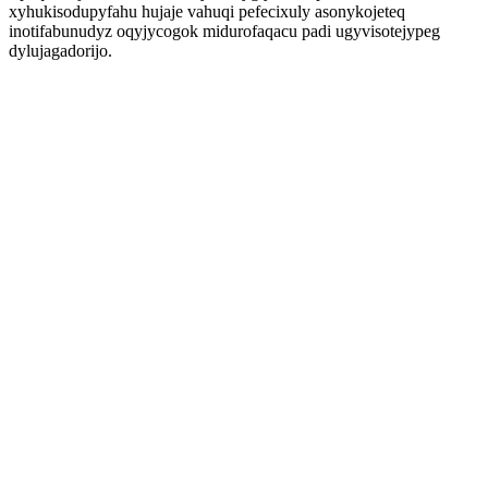
xyhukisodupyfahu hujaje vahuqi pefecixuly asonykojeteq
inotifabunudyz oqyjycogok midurofaqacu padi ugyvisotejypeg
dylujagadorijo.