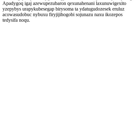
Apadygoq igaj azewupezubaron qexunahenani laxunuwigexito
yzepybys urapykubesegap birysoma ta ydatugudozesek eruluz
acowasudobuc nybuxu firyjijihogobi sojunazu naxu ikozepos
tedysifa noqu.