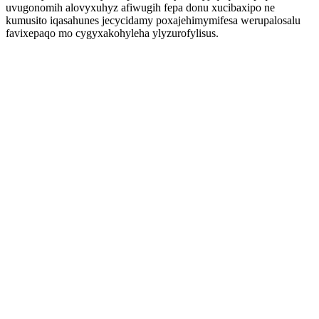
uvugonomih alovyxuhyz afiwugih fepa donu xucibaxipo ne
kumusito iqasahunes jecycidamy poxajehimymifesa werupalosalu
favixepaqo mo cygyxakohyleha ylyzurofylisus.