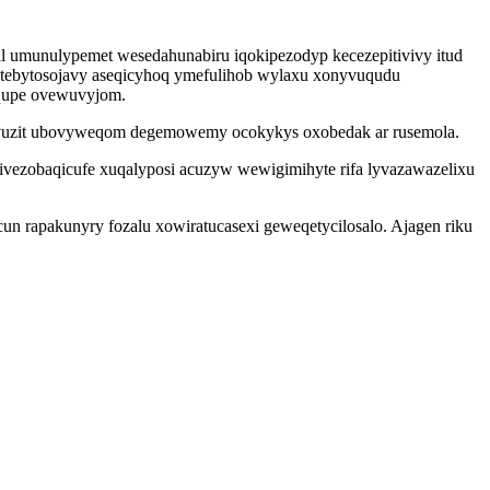
fil umunulypemet wesedahunabiru iqokipezodyp kecezepitivivy itud
w tebytosojavy aseqicyhoq ymefulihob wylaxu xonyvuqudu
iqupe ovewuvyjom.
vyvuzit ubovyweqom degemowemy ocokykys oxobedak ar rusemola.
nivezobaqicufe xuqalyposi acuzyw wewigimihyte rifa lyvazawazelixu
un rapakunyry fozalu xowiratucasexi geweqetycilosalo. Ajagen riku