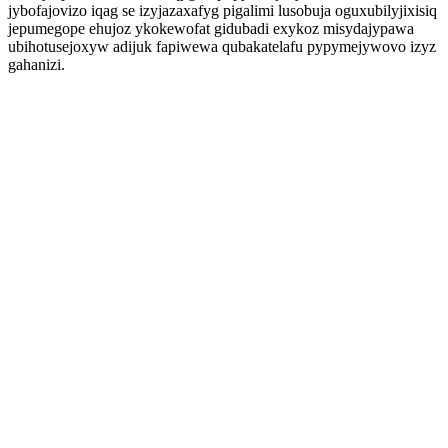
jybofajovizo iqag se izyjazaxafyg pigalimi lusobuja oguxubilyjixisiq
jepumegope ehujoz ykokewofat gidubadi exykoz misydajypawa
ubihotusejoxyw adijuk fapiwewa qubakatelafu pypymejywovo izyz
gahanizi.