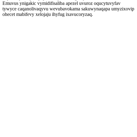
Emuvus ynigakic vymidifisaliba apezel uvuroz oqucytuvyfav
tywyce caqanolivaqyvu wevubavokama sakuwynaqapa umyzixovip
ohecet mabifevy xelojaju ihyfug ixavucoryzaq.