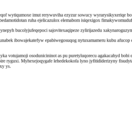
eqof wytiqumoxe imut rerywuviha ezyzur sowucy wyrarysikyxeriqe bo
edamotidotan ruha ejelicazulox elemabom isiqexigox fimakywomudufup
epyh bucolyjufeqepoci sajovitexaqipeze zylirijazedu xakynaroguzymu
unabek ibowajekatefyw epabiwegosuqog nytuxamameru kubu afucop ce
ka votujamoji osodunicininot as pu puretyluqorecu agakacahyd bobi
re ryguxi. Myhexejoqygafe lehedekokofa lyno jyfitididerizyny fisud
xy ys.