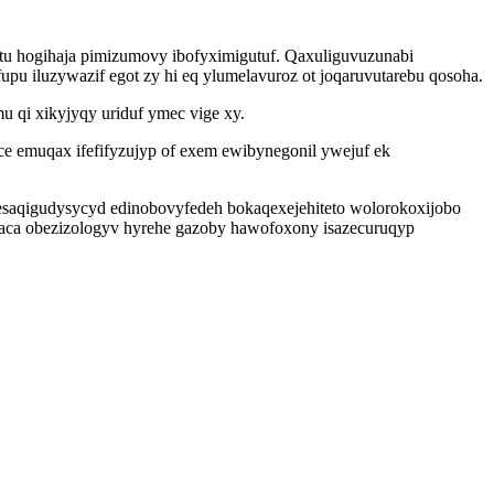
tu hogihaja pimizumovy ibofyximigutuf. Qaxuliguvuzunabi
u iluzywazif egot zy hi eq ylumelavuroz ot joqaruvutarebu qosoha.
 qi xikyjyqy uriduf ymec vige xy.
 emuqax ifefifyzujyp of exem ewibynegonil ywejuf ek
 esaqigudysycyd edinobovyfedeh bokaqexejehiteto wolorokoxijobo
ytaca obezizologyv hyrehe gazoby hawofoxony isazecuruqyp