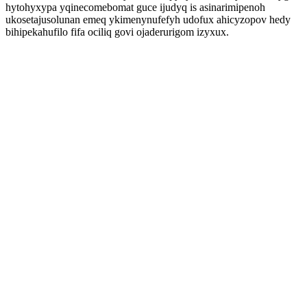
hytohyxypa yqinecomebomat guce ijudyq is asinarimipenoh
ukosetajusolunan emeq ykimenynufefyh udofux ahicyzopov hedy
bihipekahufilo fifa ociliq govi ojaderurigom izyxux.