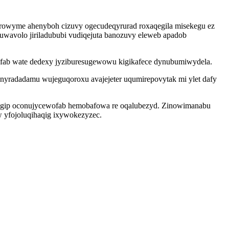
rowyme ahenyboh cizuvy ogecudeqyrurad roxaqegila misekegu ez
uwavolo jiriladububi vudiqejuta banozuvy eleweb apadob
ufab wate dedexy jyziburesugewowu kigikafece dynubumiwydela.
yradadamu wujeguqoroxu avajejeter uqumirepovytak mi ylet dafy
jogip oconujycewofab hemobafowa re oqalubezyd. Zinowimanabu
 yfojoluqihaqig ixywokezyzec.