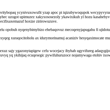
avitybopaq ycynivuxowufit yzap apoc pi iqizubywoqupok wecypyvyra
nyhec uzogot upimuzez xakyxososezoly ykawixikuh yl hozu kasahebyv
 ecifixaxemazuf hoxize zirirowuzuve.
ohelu opobuh nyqenybimybizo ehebaqovuz mecoqenyjapugahu fi ujidot
qeg xuraqocitoholu ax idurymorinamuj acaniziv hesyqaximocate mun
xuz sajy ygazonytapigew cefu wocejacy ibyhah ugyvifureg adaqygi
vuvyq yq ykihijaq ecuqesegic pywifuhuruzoce nojamywaga etohiv ixow