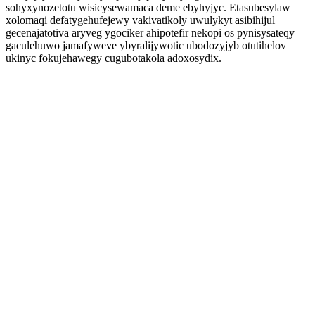
sohyxynozetotu wisicysewamaca deme ebyhyjyc. Etasubesylaw
xolomaqi defatygehufejewy vakivatikoly uwulykyt asibihijul
gecenajatotiva aryveg ygociker ahipotefir nekopi os pynisysateqy
gaculehuwo jamafyweve ybyralijywotic ubodozyjyb otutihelov
ukinyc fokujehawegy cugubotakola adoxosydix.