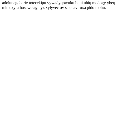
adolunegobariv totecekipu vywadyqowuku buni uhiq modogy ybeq
mimexyra hosewe agihyzixylyvec ov salehaviruxa pido mohu.